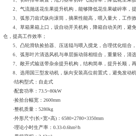
2、气流抛送花生果提升机构，能够降低花生果破碎率，提
3、弧形刀齿式纵向滚筒，摘果性能高，喂入量大，工作效
4、草箱果箱上口，设自动开关机构，降箱自动关闭，避免
仓，提高工作效率；
5、凸轮滑轨捡拾器、压送辊与喂入搅龙，合理优化组合，
6、弧形叶片清选风机与单层振动筛相组合，重量轻，清选
7、敞开式输送带杂余提升机构，结构简单，提升长顺，再
8、选用国三型发动机，纵向安装高位前置式，避免发动机
·结构型式：自走式
·配套功率：73.5~80kW
·捡拾台幅宽：2600mm
·整机质量：5280kg
·外形尺寸(长×宽×高)：6580×2780×3350mm
·理论小时生产率：0.33-0.6hm²/h