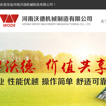
欢迎光临河南沃德机械制造有限公司！
关
花生捡拾收获机
自走式
热门搜索：
花生捡拾收获机
自走式玉米收获机
玉米联合
沃德概况
4HZL-2600型自走式花生捡拾收获机
4YZQ-10A自走
国内发展