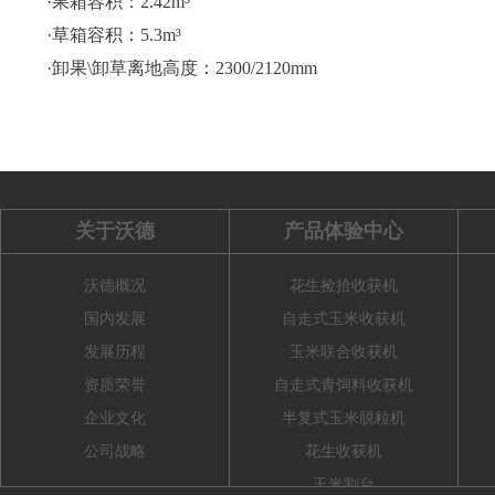
·果箱容积：2.42m³
·草箱容积：5.3m³
·卸果\卸草离地高度：2300/2120mm
关于沃德
产品体验中心
沃德概况
花生捡拾收获机
国内发展
自走式玉米收获机
发展历程
玉米联合收获机
资质荣誉
自走式青饲料收获机
企业文化
半复式玉米脱粒机
公司战略
花生收获机
玉米割台